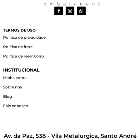
F
I
W
a
n
h
c
s
a
e
t
t
b
a
s
o
g
a
TERMOS DE USO
o
r
p
Política de privacidade
k
a
p
-
m
Política de frete
f
Política de reembolso
INSTITUCIONAL
Minha conta
Sobre nós
Blog
Fale conosco
Av. da Paz, 538 - Vila Metalurgica, Santo André