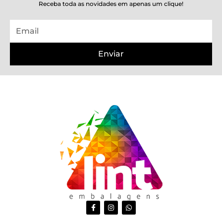
Receba toda as novidades em apenas um clique!
Email
Enviar
F
I
W
a
n
h
c
s
a