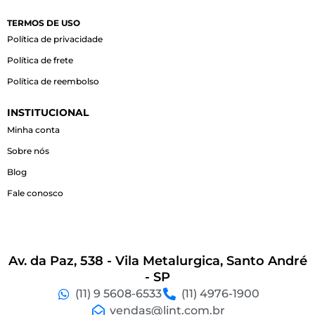
e
t
t
b
a
s
o
g
a
TERMOS DE USO
o
r
p
Política de privacidade
k
a
p
-
m
Política de frete
f
Política de reembolso
INSTITUCIONAL
Minha conta
Sobre nós
Blog
Fale conosco
Av. da Paz, 538 - Vila Metalurgica, Santo André
- SP
(11) 9 5608-6533
(11) 4976-1900
vendas@lint.com.br