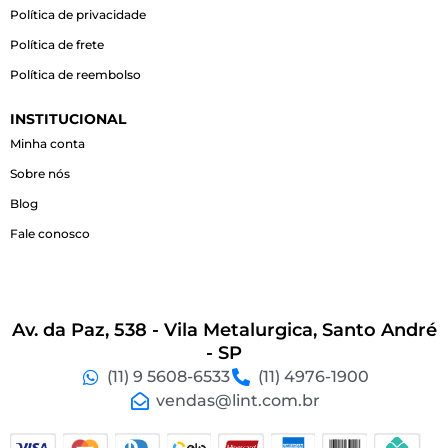
o
r
p
Política de privacidade
k
a
p
-
m
Política de frete
f
Política de reembolso
INSTITUCIONAL
Minha conta
Sobre nós
Blog
Fale conosco
Av. da Paz, 538 - Vila Metalurgica, Santo André
- SP
(11) 9 5608-6533
(11) 4976-1900
vendas@lint.com.br