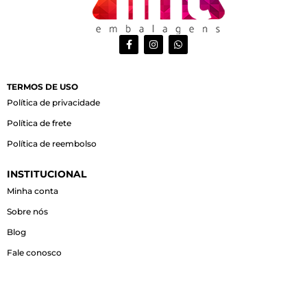
F
I
W
a
n
h
c
s
a
e
t
t
b
a
s
o
g
a
TERMOS DE USO
o
r
p
Política de privacidade
k
a
p
-
m
Política de frete
f
Política de reembolso
INSTITUCIONAL
Minha conta
Sobre nós
Blog
Fale conosco