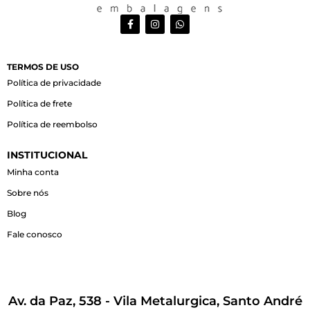
F
I
W
a
n
h
c
s
a
e
t
t
b
a
s
o
g
a
TERMOS DE USO
o
r
p
Política de privacidade
k
a
p
-
m
Política de frete
f
Política de reembolso
INSTITUCIONAL
Minha conta
Sobre nós
Blog
Fale conosco
Av. da Paz, 538 - Vila Metalurgica, Santo André