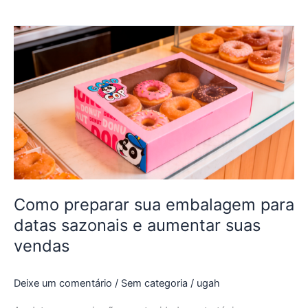
Como
preparar
sua
embalagem
para
datas
sazonais
e
aumentar
suas
vendas
Como preparar sua embalagem para
datas sazonais e aumentar suas
vendas
Deixe um comentário
/
Sem categoria
/
ugah