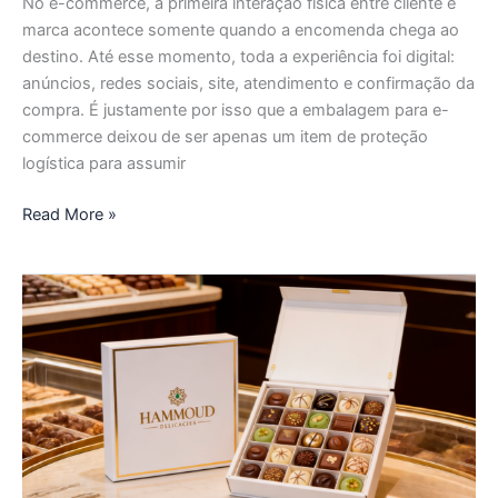
percebido
No e-commerce, a primeira interação física entre cliente e
marca acontece somente quando a encomenda chega ao
destino. Até esse momento, toda a experiência foi digital:
anúncios, redes sociais, site, atendimento e confirmação da
compra. É justamente por isso que a embalagem para e-
commerce deixou de ser apenas um item de proteção
logística para assumir
Read More »
O
que
faz
uma
embalagem
ser
lembrada?
Detalhes