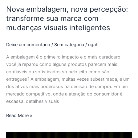
inteligentes
Nova embalagem, nova percepção:
transforme sua marca com
mudanças visuais inteligentes
Deixe um comentário
/
Sem categoria
/
ugah
A embalagem é o primeiro impacto e o mais duradouro,
você já reparou como alguns produtos parecem mais
confiáveis ou sofisticados só pelo jeito como são
entregues? A embalagem, muitas vezes subestimada, é um
dos ativos mais poderosos na decisão de compra. Em um
mercado competitivo, onde a atenção do consumidor é
escassa, detalhes visuais
Read More »
Embalagem