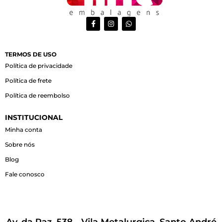
F
I
W
a
n
h
c
s
a
e
t
t
b
a
s
o
g
a
TERMOS DE USO
o
r
p
Política de privacidade
k
a
p
-
m
Política de frete
f
Política de reembolso
INSTITUCIONAL
Minha conta
Sobre nós
Blog
Fale conosco
Av. da Paz, 538 - Vila Metalurgica, Santo André