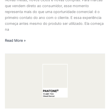
que vendem direto ao consumidor, esse momento
representa mais do que uma oportunidade comercial: é o
primeiro contato do ano com o cliente. E essa experiência
começa antes mesmo do produto ser utilizado. Ela começa
na
Read More »
Nova
embalagem,
nova
percepção:
transforme
sua
marca
com
mudanças
visuais