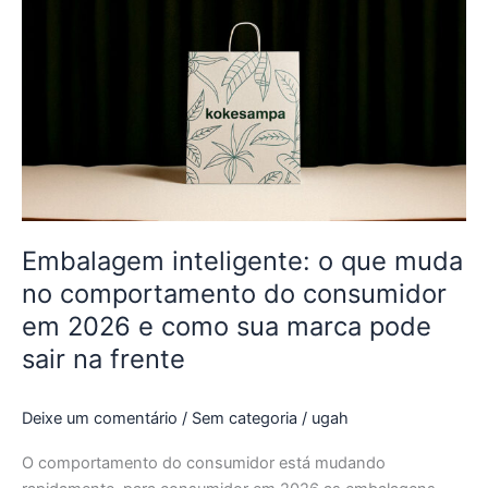
inteligente:
o
que
muda
no
comportamento
do
consumidor
em
2026
Embalagem inteligente: o que muda
e
no comportamento do consumidor
como
em 2026 e como sua marca pode
sua
sair na frente
marca
pode
sair
Deixe um comentário
/
Sem categoria
/
ugah
na
frente
O comportamento do consumidor está mudando