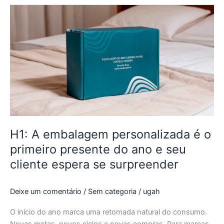
H1:
A
embalagem
personalizada
é
o
primeiro
presente
do
ano
e
H1: A embalagem personalizada é o
seu
primeiro presente do ano e seu
cliente
cliente espera se surpreender
espera
se
surpreender
Deixe um comentário
/
Sem categoria
/
ugah
O início do ano marca uma retomada natural do consumo.
Novas metas, novos ciclos e novas compras. Para marcas