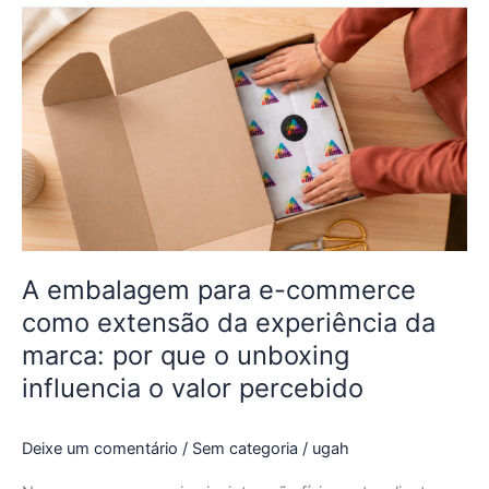
A
embalagem
para
e-
commerce
como
extensão
da
experiência
da
marca:
A embalagem para e-commerce
por
como extensão da experiência da
que
marca: por que o unboxing
o
influencia o valor percebido
unboxing
influencia
o
Deixe um comentário
/
Sem categoria
/
ugah
valor