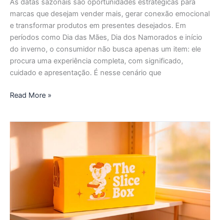
As datas sazonais são oportunidades estratégicas para
marcas que desejam vender mais, gerar conexão emocional
e transformar produtos em presentes desejados. Em
períodos como Dia das Mães, Dia dos Namorados e início
do inverno, o consumidor não busca apenas um item: ele
procura uma experiência completa, com significado,
cuidado e apresentação. É nesse cenário que
Read More »
Do
envio
ao
encantamento:
o
papel
da
embalagem