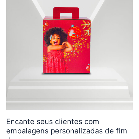
clientes
com
embalagens
personalizadas
de
fim
de
ano
Encante seus clientes com
embalagens personalizadas de fim