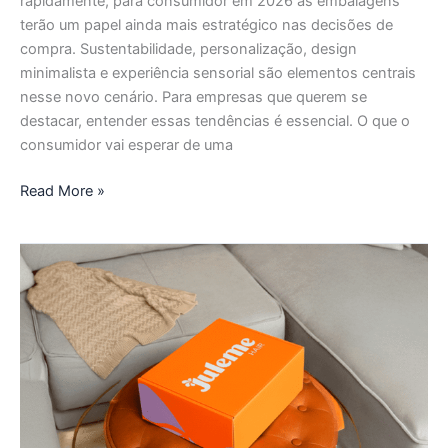
rapidamente, para consumidor em 2026 as embalagens
terão um papel ainda mais estratégico nas decisões de
compra. Sustentabilidade, personalização, design
minimalista e experiência sensorial são elementos centrais
nesse novo cenário. Para empresas que querem se
destacar, entender essas tendências é essencial. O que o
consumidor vai esperar de uma
Read More »
Sua
embalagem
fala
pela
sua
marca