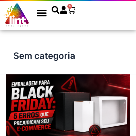
Ir
0
Cart
para
o
conteúdo
PRONTA ENTREGA
Sem categoria
Embalagem
para
Black
Friday:
5
falhas
no
planejamento
que