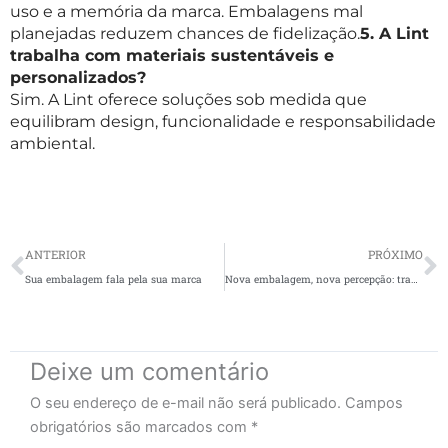
uso e a memória da marca. Embalagens mal
planejadas reduzem chances de fidelização.
5. A Lint
trabalha com materiais sustentáveis e
personalizados?
Sim. A Lint oferece soluções sob medida que
equilibram design, funcionalidade e responsabilidade
ambiental.
Prev
N
ANTERIOR
PRÓXIMO
Sua embalagem fala pela sua marca
Nova embalagem, nova percepção: transforme sua marca com mudanças visuais inteligentes
Deixe um comentário
O seu endereço de e-mail não será publicado.
Campos
obrigatórios são marcados com
*