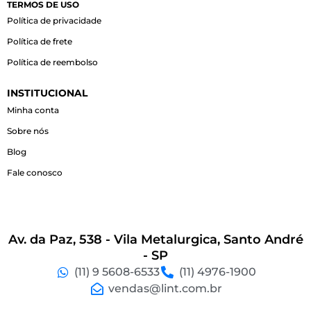
o
g
a
TERMOS DE USO
o
r
p
Política de privacidade
k
a
p
-
m
Política de frete
f
Política de reembolso
INSTITUCIONAL
Minha conta
Sobre nós
Blog
Fale conosco
Av. da Paz, 538 - Vila Metalurgica, Santo André
- SP
(11) 9 5608-6533
(11) 4976-1900
vendas@lint.com.br