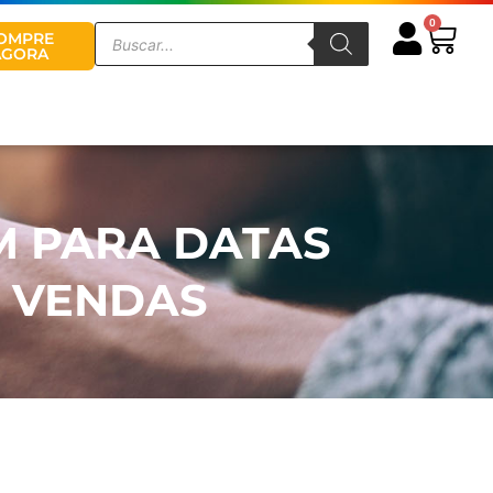
0
Cart
Pesquisar
OMPRE
produtos
AGORA
 PARA DATAS
S VENDAS