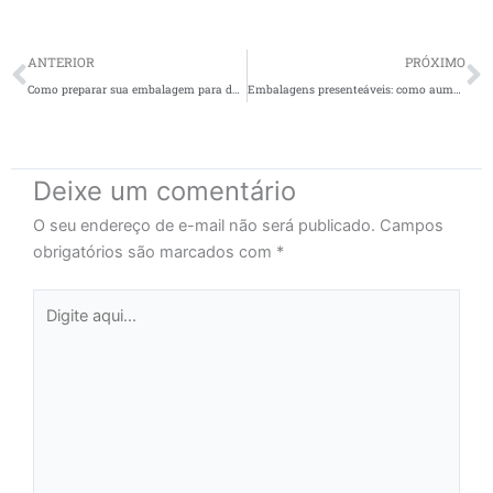
Prev
N
ANTERIOR
PRÓXIMO
Como preparar sua embalagem para datas sazonais e aumentar suas vendas
Embalagens presenteáveis: como aumentar o valor percebido do seu produto
Deixe um comentário
O seu endereço de e-mail não será publicado.
Campos
obrigatórios são marcados com
*
Digite
aqui...