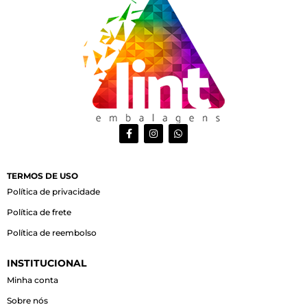
F
I
W
a
n
h
c
s
a
e
t
t
b
a
s
o
g
a
TERMOS DE USO
o
r
p
Política de privacidade
k
a
p
-
m
Política de frete
f
Política de reembolso
INSTITUCIONAL
Minha conta
Sobre nós