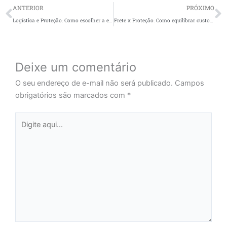
Prev
N
ANTERIOR
PRÓXIMO
Logística e Proteção: Como escolher a embalagem ideal para seu e-commerce
Frete x Proteção: Como equilibrar custos e qualidade na embalagem para e-commerce
Deixe um comentário
O seu endereço de e-mail não será publicado.
Campos
obrigatórios são marcados com
*
Digite
aqui...