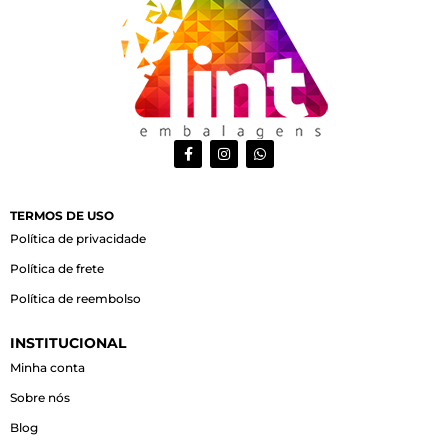
F
I
W
a
n
h
c
s
a
e
t
t
b
a
s
o
g
a
TERMOS DE USO
o
r
p
Política de privacidade
k
a
p
-
m
Política de frete
f
Política de reembolso
INSTITUCIONAL
Minha conta
Sobre nós
Blog