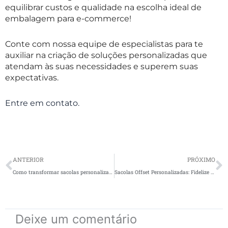
equilibrar custos e qualidade na escolha ideal de
embalagem para e-commerce!
Conte com nossa equipe de especialistas para te
auxiliar na criação de soluções personalizadas que
atendam às suas necessidades e superem suas
expectativas.
Entre em contato.
Prev
N
ANTERIOR
PRÓXIMO
Como transformar sacolas personalizadas em ferramentas de marketing e diferenciação de marca
Sacolas Offset Personalizadas: Fidelize Clientes e Fortaleça sua Marca
Deixe um comentário