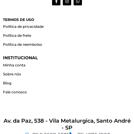
a
n
h
c
s
a
e
t
t
b
a
s
o
g
a
TERMOS DE USO
o
r
p
Política de privacidade
k
a
p
-
m
Política de frete
f
Política de reembolso
INSTITUCIONAL
Minha conta
Sobre nós
Blog
Fale conosco
Av. da Paz, 538 - Vila Metalurgica, Santo André
- SP