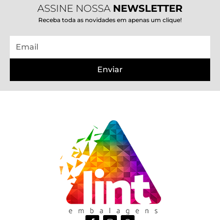
ASSINE NOSSA
NEWSLETTER
Receba toda as novidades em apenas um clique!
Email
Enviar
F
I
W