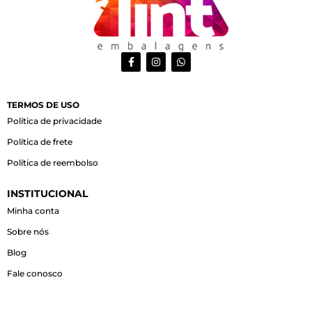
F
I
W
a
n
h
c
s
a
e
t
t
b
a
s
o
g
a
TERMOS DE USO
o
r
p
Política de privacidade
k
a
p
-
m
Política de frete
f
Política de reembolso
INSTITUCIONAL
Minha conta
Sobre nós
Blog
Fale conosco