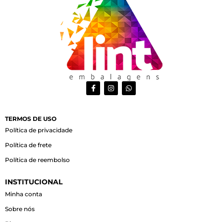
F
I
W
a
n
h
c
s
a
e
t
t
b
a
s
o
g
a
TERMOS DE USO
o
r
p
Política de privacidade
k
a
p
-
m
Política de frete
f
Política de reembolso
INSTITUCIONAL
Minha conta
Sobre nós