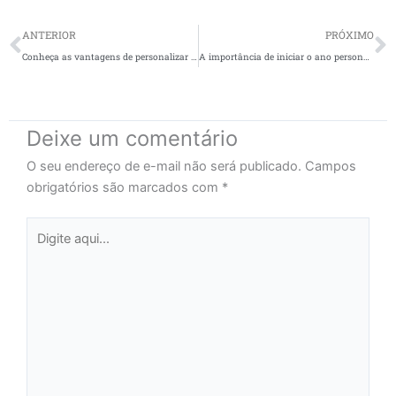
Prev
N
ANTERIOR
PRÓXIMO
Conheça as vantagens de personalizar suas embalagens.
A importância de iniciar o ano personalizando suas embalagens
Deixe um comentário
O seu endereço de e-mail não será publicado.
Campos
obrigatórios são marcados com
*
Digite
aqui...