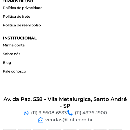
o
g
a
TERMOS DE USO
o
r
p
Política de privacidade
k
a
p
-
m
Política de frete
f
Política de reembolso
INSTITUCIONAL
Minha conta
Sobre nós
Blog
Fale conosco
Av. da Paz, 538 - Vila Metalurgica, Santo André
- SP
(11) 9 5608-6533
(11) 4976-1900
vendas@lint.com.br