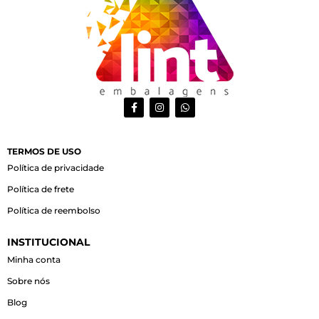
F
I
W
a
n
h
c
s
a
e
t
t
b
a
s
o
g
a
TERMOS DE USO
o
r
p
Política de privacidade
k
a
p
-
m
Política de frete
f
Política de reembolso
INSTITUCIONAL
Minha conta
Sobre nós
Blog