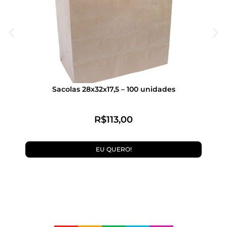
Sacolas 28x32x17,5 – 100 unidades
Pap
R$
113,00
EU QUERO!