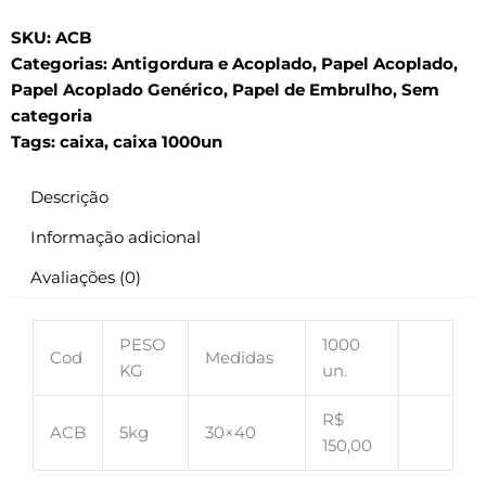
SKU:
ACB
Categorias:
Antigordura e Acoplado
,
Papel Acoplado
,
Papel Acoplado Genérico
,
Papel de Embrulho
,
Sem
categoria
Tags:
caixa
,
caixa 1000un
Descrição
Informação adicional
Avaliações (0)
PESO
1000
Cod
Medidas
KG
un.
R$
ACB
5kg
30×40
150,00