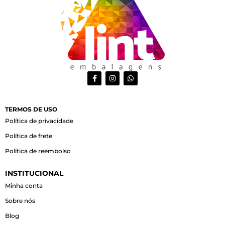
F
I
W
a
n
h
c
s
a
e
t
t
b
a
s
o
g
a
TERMOS DE USO
o
r
p
Política de privacidade
k
a
p
-
m
Política de frete
f
Política de reembolso
INSTITUCIONAL
Minha conta
Sobre nós
Blog