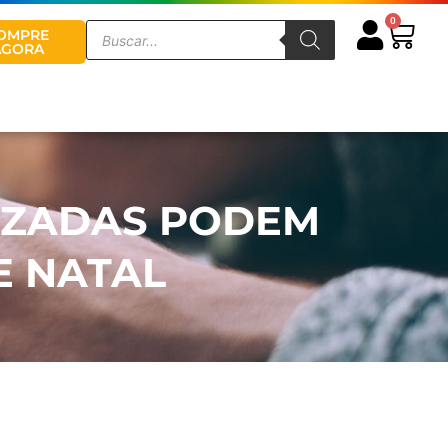
0
Cart
Pesquisar
OMPRE
produtos
AGORA
IZADAS PODEM
E NATAL