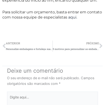
experiência do início ao fim, encanto qualquer um.
Para solicitar um orçamento, basta entrar em contato
com nossa equipe de especialistas
aqui.
Prev
N
ANTERIOR
PRÓXIMO
Personalize embalagens e fortaleça sua marca
5 motivos para personalizar as embalagens para o Natal
Deixe um comentário
O seu endereço de e-mail não será publicado.
Campos
obrigatórios são marcados com
*
Digite
aqui...