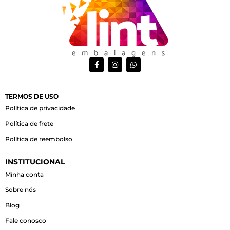
F
I
W
a
n
h
c
s
a
e
t
t
b
a
s
o
g
a
TERMOS DE USO
o
r
p
Política de privacidade
k
a
p
-
m
Política de frete
f
Política de reembolso
INSTITUCIONAL
Minha conta
Sobre nós
Blog
Fale conosco