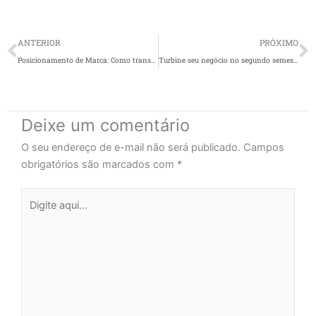
Prev
N
ANTERIOR
PRÓXIMO
Posicionamento de Marca: Como transmitir seu branding na embalagem
Turbine seu negócio no segundo semestre com embalagens personalizadas de sucesso.
Deixe um comentário
O seu endereço de e-mail não será publicado.
Campos
obrigatórios são marcados com
*
Digite
aqui...