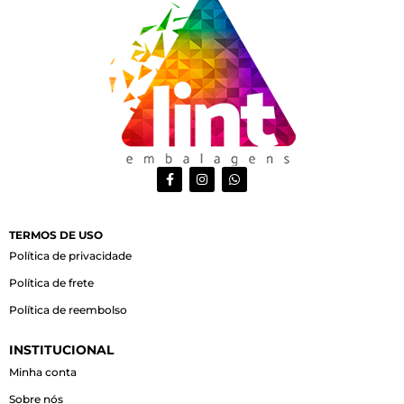
F
I
W
a
n
h
c
s
a
e
t
t
b
a
s
o
g
a
TERMOS DE USO
o
r
p
Política de privacidade
k
a
p
-
m
Política de frete
f
Política de reembolso
INSTITUCIONAL
Minha conta
Sobre nós