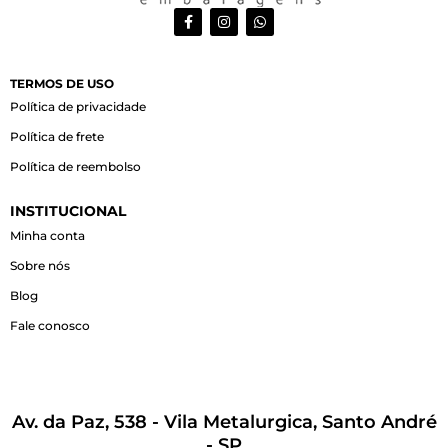
F
I
W
a
n
h
c
s
a
e
t
t
b
a
s
o
g
a
TERMOS DE USO
o
r
p
Política de privacidade
k
a
p
-
m
Política de frete
f
Política de reembolso
INSTITUCIONAL
Minha conta
Sobre nós
Blog
Fale conosco
Av. da Paz, 538 - Vila Metalurgica, Santo André
- SP