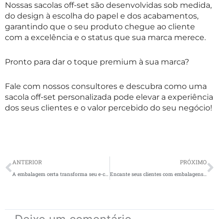
Nossas sacolas off-set são desenvolvidas sob medida,
do design à escolha do papel e dos acabamentos,
garantindo que o seu produto chegue ao cliente
com a excelência e o status que sua marca merece.
Pronto para dar o toque premium à sua marca?
Fale com nossos consultores e descubra como uma
sacola off-set personalizada pode elevar a experiência
dos seus clientes e o valor percebido do seu negócio!
Prev
N
ANTERIOR
PRÓXIMO
A embalagem certa transforma seu e-commerce em uma marca inesquecível
Encante seus clientes com embalagens personalizadas de fim de ano