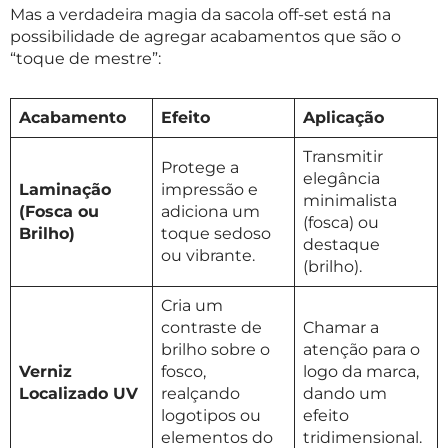
Mas a verdadeira magia da sacola off-set está na
possibilidade de agregar acabamentos que são o
“toque de mestre”:
Acabamento
Efeito
Aplicação
Transmitir
Protege a
elegância
Laminação
impressão e
minimalista
(Fosca ou
adiciona um
(fosca) ou
Brilho)
toque sedoso
destaque
ou vibrante.
(brilho).
Cria um
contraste de
Chamar a
brilho sobre o
atenção para o
Verniz
fosco,
logo da marca,
Localizado UV
realçando
dando um
logotipos ou
efeito
elementos do
tridimensional.