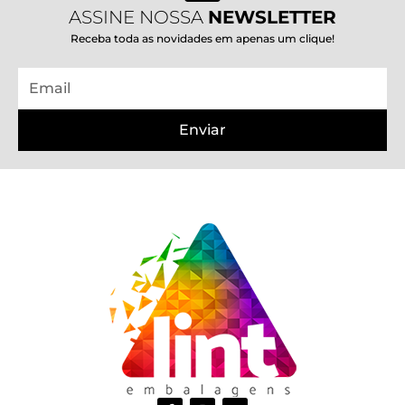
ASSINE NOSSA
NEWSLETTER
Receba toda as novidades em apenas um clique!
Email
Enviar
F
I
W