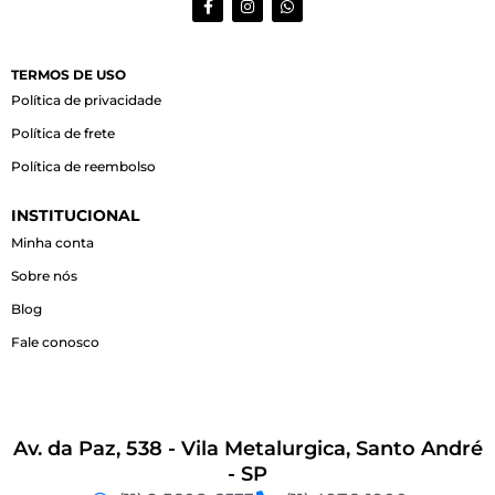
a
n
h
c
s
a
e
t
t
b
a
s
o
g
a
TERMOS DE USO
o
r
p
Política de privacidade
k
a
p
-
m
Política de frete
f
Política de reembolso
INSTITUCIONAL
Minha conta
Sobre nós
Blog
Fale conosco
Av. da Paz, 538 - Vila Metalurgica, Santo André
- SP