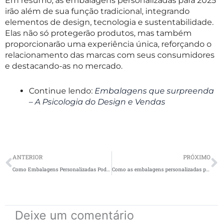
Em resumo, as embalagens personalizadas para 2025
irão além de sua função tradicional, integrando
elementos de design, tecnologia e sustentabilidade.
Elas não só protegerão produtos, mas também
proporcionarão uma experiência única, reforçando o
relacionamento das marcas com seus consumidores
e destacando-as no mercado.
Continue lendo:
Embalagens que surpreenda
– A Psicologia do Design e Vendas
Prev
N
ANTERIOR
PRÓXIMO
Como Embalagens Personalizadas Podem Impulsionar Suas Vendas na Black Friday
Como as embalagens personalizadas podem alavancar seu negócio em 2025
Deixe um comentário