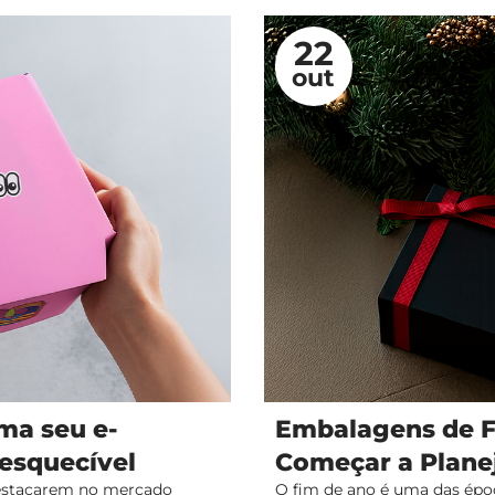
P
P
P
P
P
P
P
22
a
a
a
a
a
a
a
out
g
g
g
g
g
g
g
e
e
e
e
e
e
e
ma seu e-
Embalagens de F
esquecível
Começar a Plane
destacarem no mercado
O fim de ano é uma das épo