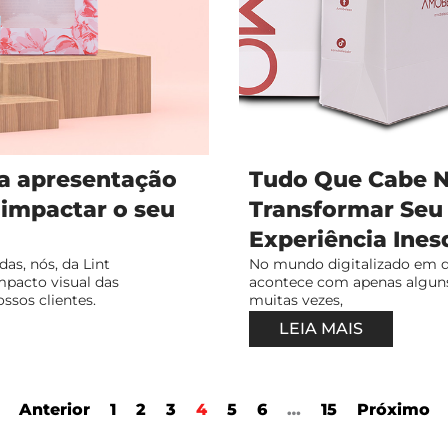
 a apresentação
Tudo Que Cabe 
 impactar o seu
Transformar Se
Experiência Ines
as, nós, da Lint
No mundo digitalizado em q
pacto visual das
acontece com apenas alguns
ssos clientes.
muitas vezes,
LEIA MAIS
Anterior
1
2
3
4
5
6
…
15
Próximo