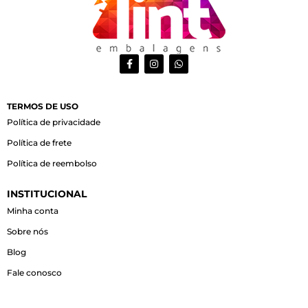
F
I
W
a
n
h
c
s
a
e
t
t
b
a
s
o
g
a
TERMOS DE USO
o
r
p
Política de privacidade
k
a
p
-
m
Política de frete
f
Política de reembolso
INSTITUCIONAL
Minha conta
Sobre nós
Blog
Fale conosco