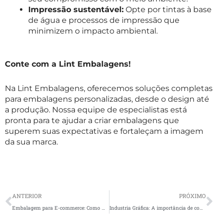
Impressão sustentável:
Opte por tintas à base
de água e processos de impressão que
minimizem o impacto ambiental.
Conte com a Lint Embalagens!
Na Lint Embalagens, oferecemos soluções completas
para embalagens personalizadas, desde o design até
a produção. Nossa equipe de especialistas está
pronta para te ajudar a criar embalagens que
superem suas expectativas e fortaleçam a imagem
da sua marca.
Prev
N
ANTERIOR
PRÓXIMO
Embalagem para E-commerce: Como melhorar a experiência da Compra On-line
Industria Gráfica: A importância de contar com uma para sua empresa