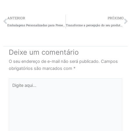
Prev
N
ANTERIOR
PRÓXIMO
Embalagens Personalizadas para Presentes Corporativos: Como escolher?
Transforme a percepção do seu produto com Embalagens Personalizadas
Deixe um comentário
O seu endereço de e-mail não será publicado.
Campos
obrigatórios são marcados com
*
Digite
aqui...