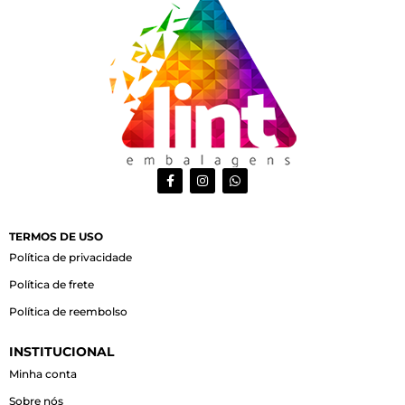
F
I
W
a
n
h
c
s
a
e
t
t
b
a
s
o
g
a
TERMOS DE USO
o
r
p
Política de privacidade
k
a
p
-
m
Política de frete
f
Política de reembolso
INSTITUCIONAL
Minha conta
Sobre nós