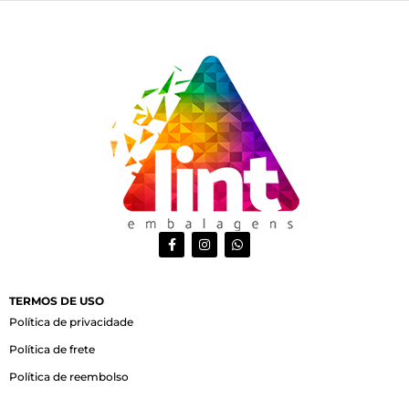
F
I
W
a
n
h
c
s
a
e
t
t
b
a
s
o
g
a
TERMOS DE USO
o
r
p
Política de privacidade
k
a
p
-
m
Política de frete
f
Política de reembolso