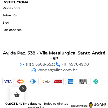
INSTITUCIONAL
Minha conta
Sobre nós
Blog
Fale conosco
Av. da Paz, 538 - Vila Metalurgica, Santo André
- SP
(11) 9 5608-6533
(11) 4976-1900
vendas@lint.com.br
0
© 2023 Lint Embalagens
- Todos os direitos
reservados.