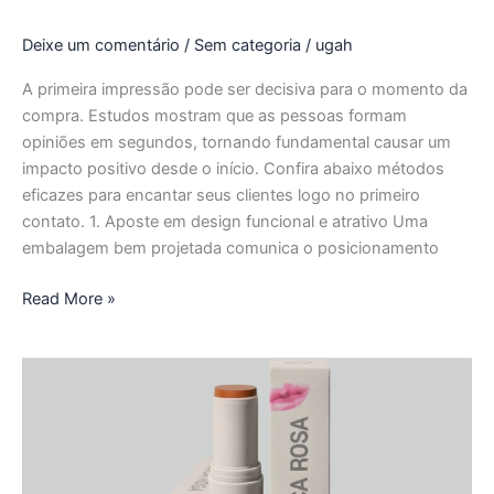
com
o
Deixe um comentário
/
Sem categoria
/
ugah
cliente!
A primeira impressão pode ser decisiva para o momento da
compra. Estudos mostram que as pessoas formam
opiniões em segundos, tornando fundamental causar um
impacto positivo desde o início. Confira abaixo métodos
eficazes para encantar seus clientes logo no primeiro
contato. 1. Aposte em design funcional e atrativo Uma
embalagem bem projetada comunica o posicionamento
Read More »
A
Importância
das
Embalagens
no