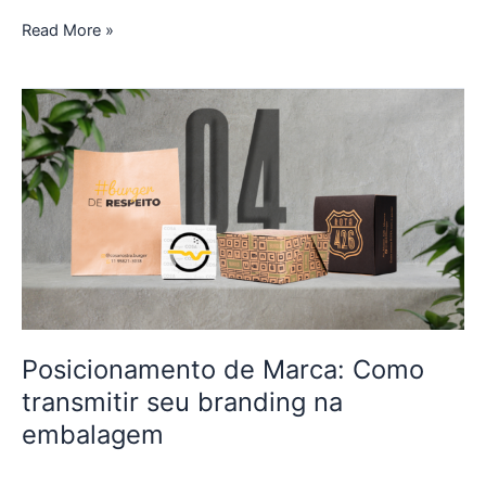
Read More »
Posicionamento
de
Marca:
Como
transmitir
seu
branding
na
embalagem
Posicionamento de Marca: Como
transmitir seu branding na
embalagem