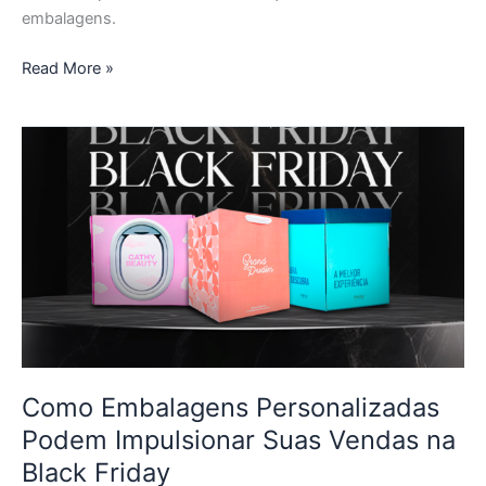
embalagens.
Read More »
Como
Embalagens
Personalizadas
Podem
Impulsionar
Suas
Vendas
na
Black
Friday
Como Embalagens Personalizadas
Podem Impulsionar Suas Vendas na
Black Friday