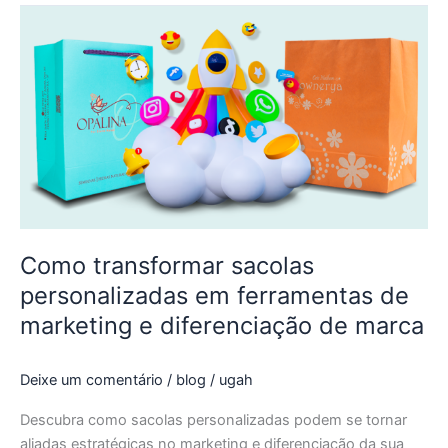
Como
transformar
sacolas
personalizadas
em
ferramentas
de
marketing
e
diferenciação
de
Como transformar sacolas
marca
personalizadas em ferramentas de
marketing e diferenciação de marca
Deixe um comentário
/
blog
/
ugah
Descubra como sacolas personalizadas podem se tornar
aliadas estratégicas no marketing e diferenciação da sua