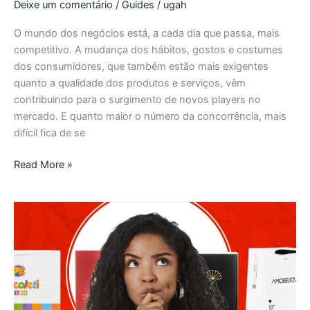
Deixe um comentário
/
Guides
/
ugah
O mundo dos negócios está, a cada dia que passa, mais
competitivo. A mudança dos hábitos, gostos e costumes
dos consumidores, que também estão mais exigentes
quanto a qualidade dos produtos e serviços, vêm
contribuindo para o surgimento de novos players no
mercado. E quanto maior o número da concorrência, mais
difícil fica de se
Read More »
Guia
Completo:
Como
destacar
sua
marca
e