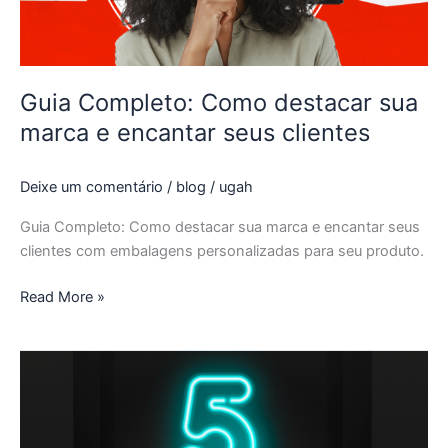
encantar
seus
clientes
Guia Completo: Como destacar sua
marca e encantar seus clientes
Deixe um comentário
/
blog
/
ugah
Guia Completo: Como destacar sua marca e encantar seus
clientes com embalagens personalizadas para seu produto.
Read More »
Embalagens
Personalizadas:
05
dicas