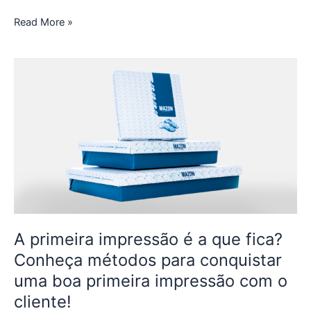
Read More »
A
primeira
impressão
é
a
que
fica?
Conheça
métodos
para
conquistar
A primeira impressão é a que fica?
uma
Conheça métodos para conquistar
boa
uma boa primeira impressão com o
primeira
cliente!
impressão