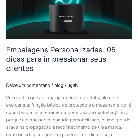
para
impressionar
seus
clientes
Embalagens Personalizadas: 05
dicas para impressionar seus
clientes
Deixe um comentário
/
blog
/
ugah
Você sabia que a embalagem de um produto, além de
exercer sua função básica de proteção e armazenamento, é
considerada uma ferramenta poderosa de marketing? Isso
porque a embalagem, quando personalizada, é uma grande
aliada na propagação e reconhecimento de uma marca,
contribuindo para que a experiência do cliente seja