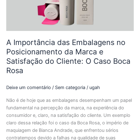
Posicionamento
da
Marca
e
Satisfação
do
A Importância das Embalagens no
Cliente:
Posicionamento da Marca e
O
Satisfação do Cliente: O Caso Boca
Caso
Rosa
Boca
Rosa
Deixe um comentário
/
Sem categoria
/
ugah
Não é de hoje que as embalagens desempenham um papel
fundamental na percepção da marca, na experiência do
consumidor e, claro, na satisfação do cliente. Um exemplo
claro dessa relação foi o caso da Boca Rosa, o império de
maquiagem de Bianca Andrade, que enfrentou sérios
contratempos devido a falhas na qualidade de suas