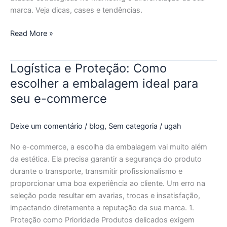
marca. Veja dicas, cases e tendências.
Read More »
Logística e Proteção: Como
Logística
e
escolher a embalagem ideal para
Proteção:
seu e-commerce
Como
escolher
Deixe um comentário
/
blog
,
Sem categoria
/
ugah
a
embalagem
No e-commerce, a escolha da embalagem vai muito além
ideal
da estética. Ela precisa garantir a segurança do produto
para
durante o transporte, transmitir profissionalismo e
seu
proporcionar uma boa experiência ao cliente. Um erro na
e-
seleção pode resultar em avarias, trocas e insatisfação,
commerce
impactando diretamente a reputação da sua marca. 1.
Proteção como Prioridade Produtos delicados exigem