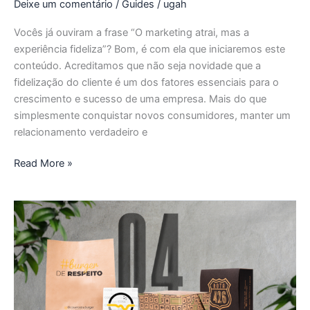
Deixe um comentário
/
Guides
/
ugah
Vocês já ouviram a frase “O marketing atrai, mas a
experiência fideliza”? Bom, é com ela que iniciaremos este
conteúdo. Acreditamos que não seja novidade que a
fidelização do cliente é um dos fatores essenciais para o
crescimento e sucesso de uma empresa. Mais do que
simplesmente conquistar novos consumidores, manter um
relacionamento verdadeiro e
Read More »
Posicionamento
de
Marca:
Como
transmitir
seu
branding