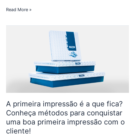
Read More »
A
primeira
impressão
é
a
que
fica?
Conheça
métodos
para
conquistar
A primeira impressão é a que fica?
uma
Conheça métodos para conquistar
boa
uma boa primeira impressão com o
primeira
cliente!
impressão