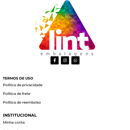
F
I
W
a
n
h
c
s
a
e
t
t
b
a
s
o
g
a
TERMOS DE USO
o
r
p
Política de privacidade
k
a
p
-
m
Política de frete
f
Política de reembolso
INSTITUCIONAL
Minha conta