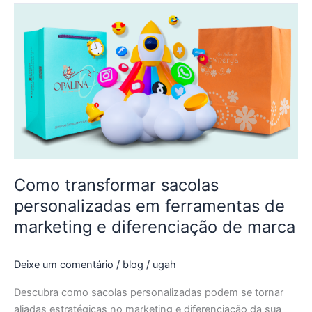
Como
transformar
sacolas
personalizadas
em
ferramentas
de
marketing
e
diferenciação
de
Como transformar sacolas
marca
personalizadas em ferramentas de
marketing e diferenciação de marca
Deixe um comentário
/
blog
/
ugah
Descubra como sacolas personalizadas podem se tornar
aliadas estratégicas no marketing e diferenciação da sua