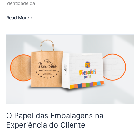
identidade da
Read More »
O
Papel
das
Embalagens
na
Experiência
do
Cliente
O Papel das Embalagens na
Experiência do Cliente