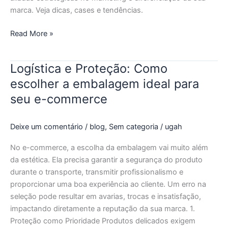
marca. Veja dicas, cases e tendências.
Read More »
Logística e Proteção: Como
Logística
e
escolher a embalagem ideal para
Proteção:
seu e-commerce
Como
escolher
Deixe um comentário
/
blog
,
Sem categoria
/
ugah
a
embalagem
No e-commerce, a escolha da embalagem vai muito além
ideal
da estética. Ela precisa garantir a segurança do produto
para
durante o transporte, transmitir profissionalismo e
seu
proporcionar uma boa experiência ao cliente. Um erro na
e-
seleção pode resultar em avarias, trocas e insatisfação,
commerce
impactando diretamente a reputação da sua marca. 1.
Proteção como Prioridade Produtos delicados exigem